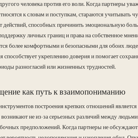
ругого человека против его воли. Когда партнеры уваж
тносятся к словам и поступкам, стараются учитывать 
ют действий, способных причинить эмоциональную боль
поддержку личных границ и права на собственное мнени
тся более комфортными и безопасными для обоих люде
я способствует укреплению доверия и помогает сохра
ериоды разногласий или жизненных трудностей.
щение как путь к взаимопониманию
инструментов построения крепких отношений является
озникают не из-за серьезных различий между людьми, 
очных предположений. Когда партнеры не обсуждают 