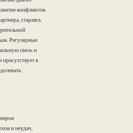
крытый диалог
звитие конфликтов.
артнера, стараясь
ерительной
ным. Регулярные
нальную связь и
 присутствует в
одолевать
тнеров
хов и неудач,