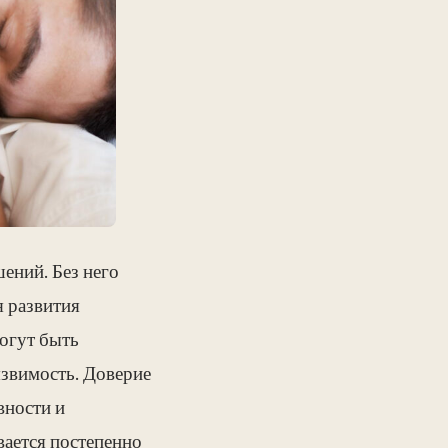
ений. Без него
я развития
могут быть
язвимость. Доверие
вности и
ается постепенно