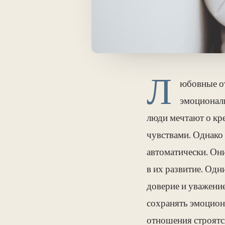
Л
юбовные от
эмоциональ
люди мечтают о кр
чувствами. Однако
автоматически. Он
в их развитие. Одн
доверие и уважение
сохранять эмоциона
отношения строятс