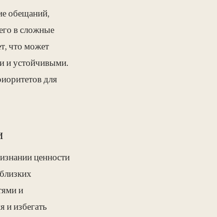
ие обещаний,
его в сложные
т, что может
ми и устойчивыми.
риоритетов для
и
ризнании ценности
 близких
тями и
я и избегать