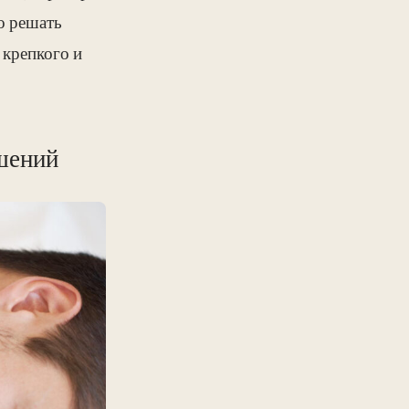
о решать
 крепкого и
шений