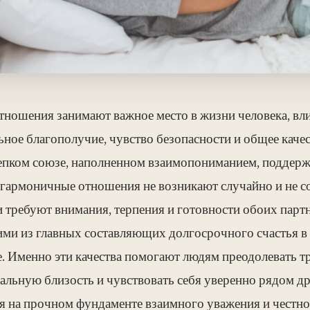
ношения занимают важное место в жизни человека, вли
ное благополучие, чувство безопасности и общее каче
епком союзе, наполненном взаимопониманием, поддерж
 гармоничные отношения не возникают случайно и не 
и требуют внимания, терпения и готовности обоих парт
ими из главных составляющих долгосрочного счастья в
. Именно эти качества помогают людям преодолевать т
льную близость и чувствовать себя уверенно рядом др
я на прочном фундаменте взаимного уважения и честно