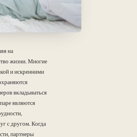
яя на
ство жизни. Многие
кой и искренними
сохраняются
неров вкладываться
 паре являются
рудности,
уг с другом. Когда
сти, партнеры