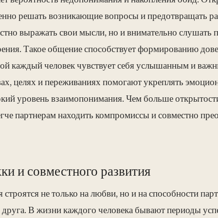
ает вероятность недопонимания и накопления обид. От
енно решать возникающие вопросы и предотвращать ра
стно выражать свои мысли, но и внимательно слушать п
зрения. Такое общение способствует формированию дов
рой каждый человек чувствует себя услышанным и важ
вах, целях и переживаниях помогают укреплять эмоцио
кий уровень взаимопонимания. Чем больше открытости
егче партнерам находить компромиссы и совместно пре
ки и совместного развития
строятся не только на любви, но и на способности пар
 друга. В жизни каждого человека бывают периоды успе