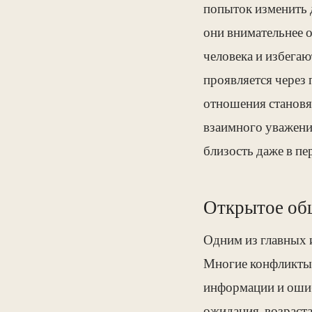
попыток изменить д
они внимательнее о
человека и избега
проявляется через 
отношения становя
взаимного уважени
близость даже в п
Открытое об
Одним из главных 
Многие конфликты в
информации и ошиб